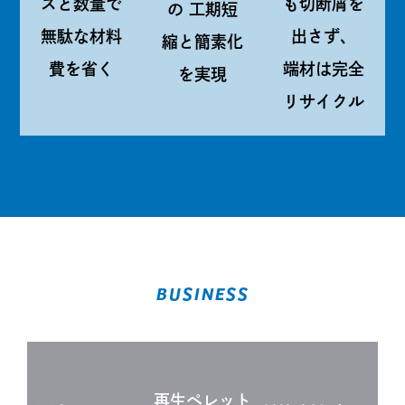
ズと数量で
も切断屑を
の
工期短
無駄な材料
出さず、
縮と簡素化
費を省く
端材は完全
を実現
リサイクル
BUSINESS
再生ペレット