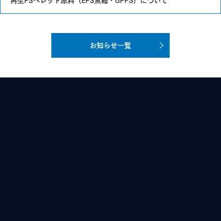
再生PSペレット原料（EPS魚箱・GPPS）について
お知らせ一覧